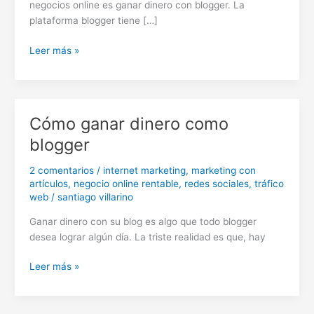
negocios online es ganar dinero con blogger. La
plataforma blogger tiene […]
Ganar
Leer más »
dinero
con
blogger
Cómo ganar dinero como
blogger
2 comentarios
/
internet marketing
,
marketing con
artículos
,
negocio online rentable
,
redes sociales
,
tráfico
web
/
santiago villarino
Ganar dinero con su blog es algo que todo blogger
desea lograr algún día. La triste realidad es que, hay
Cómo
Leer más »
ganar
dinero
como