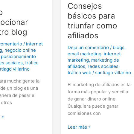
Consejos
o
básicos para
ocionar
triunfar como
tro blog
afiliados
comentario
/
internet
Deja un comentario
/
blogs
,
g
,
negocio online
email marketing
,
internet
,
posicionamiento
marketing
,
marketing de
es sociales
,
tráfico
afiliados
,
redes sociales
,
tiago villarino
tráfico web
/
santiago villarino
para mucha gente la
El marketing de afiliados es la
 de un blog es una
forma más popular y sencilla
nera de pasar el
de ganar dinero online.
 otros
Cualquiera puede ganar
comisiones con
 »
onar
Consejos
Leer más »
básicos