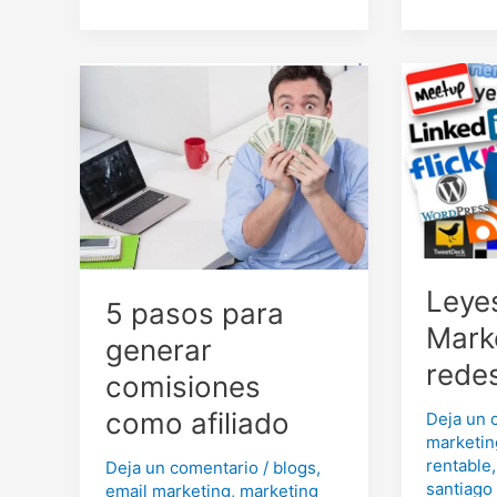
encontrar
blog
a
nuestro
público
objetivo
Leye
5 pasos para
Marke
generar
rede
comisiones
como afiliado
Deja un 
marketin
rentable
Deja un comentario
/
blogs
,
santiago 
email marketing
,
marketing