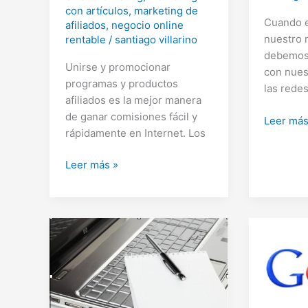
con artículos
,
marketing de
Cuando 
afiliados
,
negocio online
nuestro 
rentable
/
santiago villarino
debemos
Unirse y promocionar
con nues
programas y productos
las redes
afiliados es la mejor manera
de ganar comisiones fácil y
Leyes
Leer más
rápidamente en Internet. Los
del
Marketin
5
Leer más »
en
pasos
las
para
redes
generar
sociales
comisiones
como
afiliado