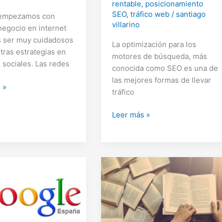
rentable
,
posicionamiento
SEO
,
tráfico web
/
santiago
empezamos con
villarino
negocio en internet
 ser muy cuidadosos
La optimización para los
tras estrategias en
motores de búsqueda, más
 sociales. Las redes
conocida como SEO es una de
las mejores formas de llevar
 »
tráfico
g
Sencillos
Leer más »
consejos
para
mejorar
nuestro
SEO