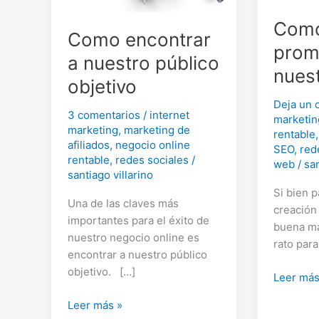
Com
Como encontrar
prom
a nuestro público
nues
objetivo
Deja un 
3 comentarios
/
internet
marketin
marketing
,
marketing de
rentable
afiliados
,
negocio online
SEO
,
red
rentable
,
redes sociales
/
web
/
san
santiago villarino
Si bien 
Una de las claves más
creación
importantes para el éxito de
buena ma
nuestro negocio online es
rato para
encontrar a nuestro público
objetivo. […]
Como
Leer más
promoci
Como
Leer más »
nuestro