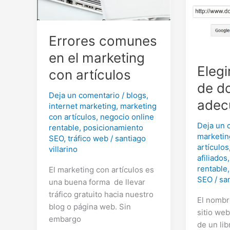
Errores comunes
en el marketing
Elegi
con artículos
de d
Deja un comentario
/
blogs
,
adec
internet marketing
,
marketing
con artículos
,
negocio online
Deja un 
rentable
,
posicionamiento
marketin
SEO
,
tráfico web
/
santiago
artículos
villarino
afiliados
rentable
El marketing con artículos es
SEO
/
san
una buena forma de llevar
tráfico gratuito hacia nuestro
El nombr
blog o página web. Sin
sitio we
embargo
de un lib