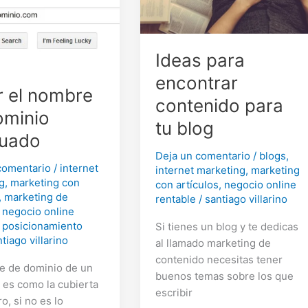
Ideas para
encontrar
r el nombre
contenido para
ominio
tu blog
uado
Deja un comentario
/
blogs
,
comentario
/
internet
internet marketing
,
marketing
g
,
marketing con
con artículos
,
negocio online
,
marketing de
rentable
/
santiago villarino
,
negocio online
,
posicionamiento
Si tienes un blog y te dedicas
tiago villarino
al llamado marketing de
contenido necesitas tener
e de dominio de un
buenos temas sobre los que
b es como la cubierta
escribir
ro, si no es lo