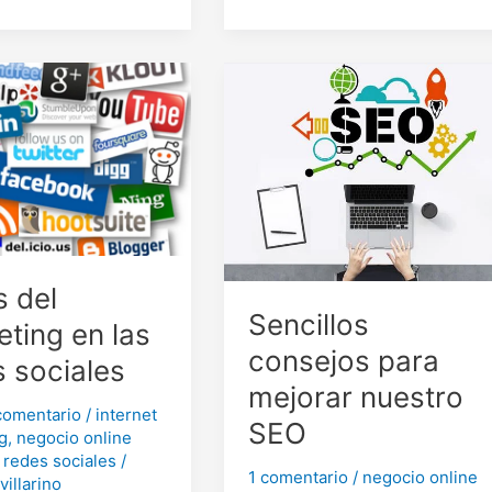
para
triunfar
como
afiliados
s del
Sencillos
ting en las
consejos para
s sociales
mejorar nuestro
comentario
/
internet
SEO
g
,
negocio online
,
redes sociales
/
1 comentario
/
negocio online
villarino