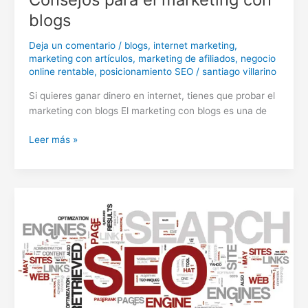
blogs
Deja un comentario
/
blogs
,
internet marketing
,
marketing con artículos
,
marketing de afiliados
,
negocio
online rentable
,
posicionamiento SEO
/
santiago villarino
Si quieres ganar dinero en internet, tienes que probar el
marketing con blogs El marketing con blogs es una de
Consejos
Leer más »
para
el
marketing
con
blogs