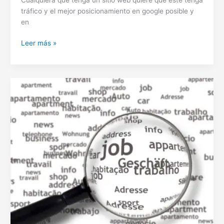
tráfico y el mejor posicionamiento en google posible y
en
Como
Leer más »
conseguir
tráfico
gracias
al
SEO