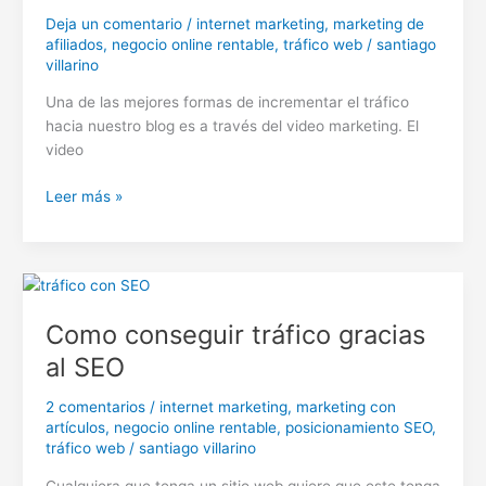
Deja un comentario
/
internet marketing
,
marketing de
afiliados
,
negocio online rentable
,
tráfico web
/
santiago
villarino
Una de las mejores formas de incrementar el tráfico
hacia nuestro blog es a través del video marketing. El
video
Tráfico
Leer más »
a
través
del
video
marketing
Como conseguir tráfico gracias
al SEO
2 comentarios
/
internet marketing
,
marketing con
artículos
,
negocio online rentable
,
posicionamiento SEO
,
tráfico web
/
santiago villarino
Cualquiera que tenga un sitio web quiere que este tenga