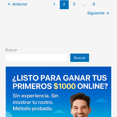
clave
←
Anterior
1
2
3
…
6
Siguiente
→
Buscar
Buscar