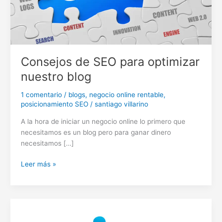
Consejos de SEO para optimizar
nuestro blog
1 comentario
/
blogs
,
negocio online rentable
,
posicionamiento SEO
/
santiago villarino
A la hora de iniciar un negocio online lo primero que
necesitamos es un blog pero para ganar dinero
necesitamos […]
Consejos
Leer más »
de
SEO
para
optimizar
nuestro