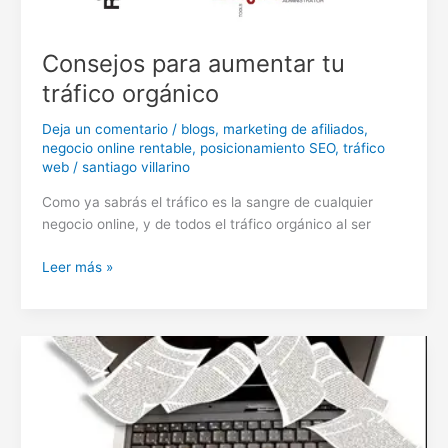
Consejos para aumentar tu
tráfico orgánico
Deja un comentario
/
blogs
,
marketing de afiliados
,
negocio online rentable
,
posicionamiento SEO
,
tráfico
web
/
santiago villarino
Como ya sabrás el tráfico es la sangre de cualquier
negocio online, y de todos el tráfico orgánico al ser
Consejos
Leer más »
para
aumentar
tu
tráfico
orgánico