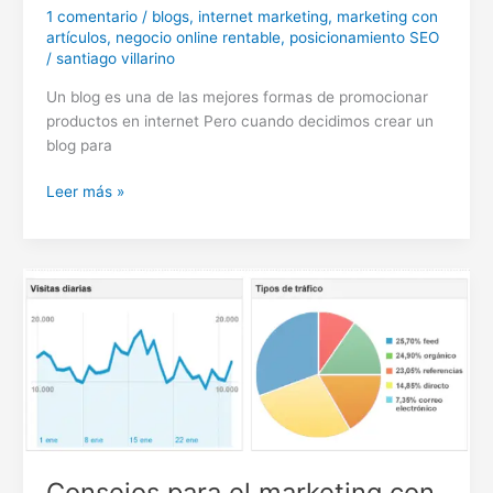
1 comentario
/
blogs
,
internet marketing
,
marketing con
artículos
,
negocio online rentable
,
posicionamiento SEO
/
santiago villarino
Un blog es una de las mejores formas de promocionar
productos en internet Pero cuando decidimos crear un
blog para
Errores
Leer más »
comunes
a
la
hora
de
crear
un
blog
Consejos para el marketing con