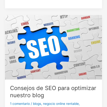
mejores
plugins
de
WordPress
para
tu
blog
Consejos de SEO para optimizar
nuestro blog
1 comentario
/
blogs
,
negocio online rentable
,