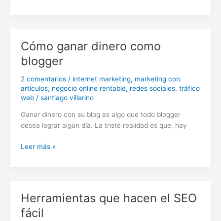
para
empezar
con
el
Cómo ganar dinero como
marketing
blogger
de
afiliados
2 comentarios
/
internet marketing
,
marketing con
artículos
,
negocio online rentable
,
redes sociales
,
tráfico
web
/
santiago villarino
Ganar dinero con su blog es algo que todo blogger
desea lograr algún día. La triste realidad es que, hay
Cómo
Leer más »
ganar
dinero
como
blogger
Herramientas que hacen el SEO
fácil