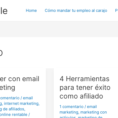
le
Home
Cómo mandar tu empleo al carajo
P
o
er con email
4 Herramientas
eting
para tener éxito
como afiliado
comentario
/
email
g
,
internet marketing
,
1 comentario
/
email
g de afiliados
,
marketing
,
marketing con
online rentable
/
artículos
,
marketing de