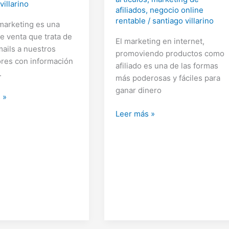
villarino
afiliados
,
negocio online
rentable
/
santiago villarino
 marketing es una
de venta que trata de
El marketing en internet,
mails a nuestros
promoviendo productos como
ores con información
afiliado es una de las formas
.
más poderosas y fáciles para
ganar dinero
 »
4
Leer más »
Herramientas
g
para
tener
éxito
como
afiliado