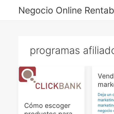
Ir
Negocio Online Rentab
al
contenido
programas afiliad
Vend
mark
Deja un 
marketin
Cómo escoger
marketin
negocio 
productos para