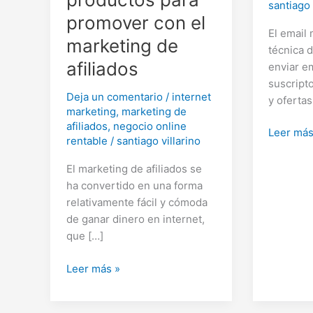
santiago 
promover con el
El email
marketing de
técnica 
afiliados
enviar e
suscript
Deja un comentario
/
internet
y ofertas
marketing
,
marketing de
afiliados
,
negocio online
Vender
Leer más
rentable
/
santiago villarino
con
email
El marketing de afiliados se
marketin
ha convertido en una forma
relativamente fácil y cómoda
de ganar dinero en internet,
que […]
Cómo
Leer más »
escoger
productos