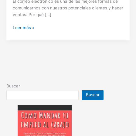
El correo electrónico es una de las mejores formas de
comunicarnos con nuestros potenciales clientes y hacer
ventas. Por qué […]
Como
Leer más »
mejorar
nuestro
marketing
por
correo
electrónico
Buscar
Buscar