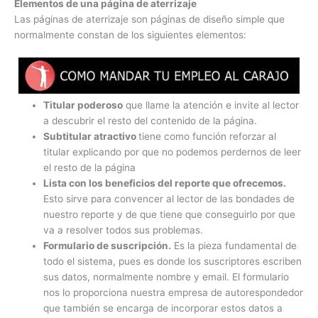
Elementos de una página de aterrizaje
Las páginas de aterrizaje son páginas de diseño simple que
normalmente constan de los siguientes elementos:
Titular poderoso
que llame la atención e invite al lector
a descubrir el resto del contenido de la página.
Subtitular atractivo
tiene como función reforzar al
titular explicando por que no podemos perdernos de leer
el resto de la página
Lista con los beneficios del reporte que ofrecemos.
Esto sirve para convencer al lector de las bondades de
nuestro reporte y de que tiene que conseguirlo por que
va a resolver todos sus problemas.
Formulario de suscripción.
Es la pieza fundamental de
todo el sistema, pues es donde los suscriptores escriben
sus datos, normalmente nombre y email. El formulario
nos lo proporciona nuestra empresa de autorespondedor
que también se encarga de incorporar estos datos a