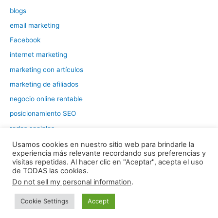
blogs
email marketing
Facebook
internet marketing
marketing con artículos
marketing de afiliados
negocio online rentable
posicionamiento SEO
redes sociales
tráfico web
Usamos cookies en nuestro sitio web para brindarle la
experiencia más relevante recordando sus preferencias y
visitas repetidas. Al hacer clic en "Aceptar", acepta el uso
de TODAS las cookies.
Todos los derechos © 2026 Negocio Online Rentable | Funciona
Do not sell my personal information
.
gracias a
Tema Astra para WordPress
Cookie Settings
Accept