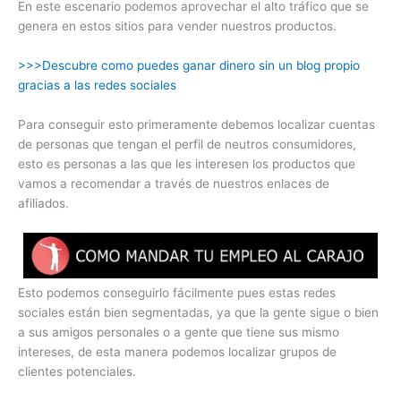
En este escenario podemos aprovechar el alto tráfico que se
genera en estos sitios para vender nuestros productos.
>>>Descubre como puedes ganar dinero sin un blog propio
gracias a las redes sociales
Para conseguir esto primeramente debemos localizar cuentas
de personas que tengan el perfil de neutros consumidores,
esto es personas a las que les interesen los productos que
vamos a recomendar a través de nuestros enlaces de
afiliados.
Esto podemos conseguirlo fácilmente pues estas redes
sociales están bien segmentadas, ya que la gente sigue o bien
a sus amigos personales o a gente que tiene sus mismo
intereses, de esta manera podemos localizar grupos de
clientes potenciales.