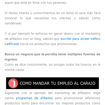
aquel que está en línea con tus pasiones.
Si tienes interés y conocimientos en un tema te será más fácil
conocer lo que necesitas tus clientes y sabrás cómo
vendérselo.
Y si por ejemplo te enfocas en ganar dinero con el marketing
de afiliados con un blog, sabrás que
escribir para atraer tráfico
calificado
hacia los productos que promocionas.
Busca un negocio que te permita tener múltiples fuentes de
ingreso.
Como se dice comúnmente, no pongas todos los huevos en la
misma cesta.
Siguiendo con el ejemplo del marketing de afiliados, elige
varios
programas de afiliados
para promocionar diferentes
productos tanto para encontrar los mejores productos como