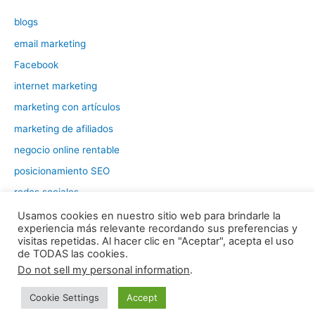
blogs
email marketing
Facebook
internet marketing
marketing con artículos
marketing de afiliados
negocio online rentable
posicionamiento SEO
redes sociales
tráfico web
Usamos cookies en nuestro sitio web para brindarle la
experiencia más relevante recordando sus preferencias y
visitas repetidas. Al hacer clic en "Aceptar", acepta el uso
de TODAS las cookies.
Todos los derechos © 2026 Negocio Online Rentable | Funciona
Do not sell my personal information
.
gracias a
Tema Astra para WordPress
Cookie Settings
Accept