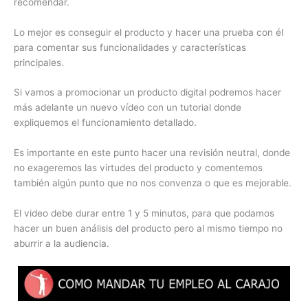
recomendar.
Lo mejor es conseguir el producto y hacer una prueba con él
para comentar sus funcionalidades y características
principales.
Si vamos a promocionar un producto digital podremos hacer
más adelante un nuevo vídeo con un tutorial donde
expliquemos el funcionamiento detallado.
Es importante en este punto hacer una revisión neutral, donde
no exageremos las virtudes del producto y comentemos
también algún punto que no nos convenza o que es mejorable.
El video debe durar entre 1 y 5 minutos, para que podamos
hacer un buen análisis del producto pero al mismo tiempo no
aburrir a la audiencia.