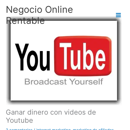
Ir
Negocio Online
al
contenido
Rentable
Ganar dinero con videos de
Youtube
2 comentarios
/
internet marketing
,
marketing de afiliados
,