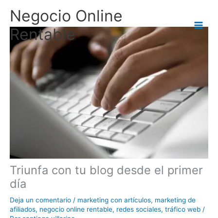
Ir
Negocio Online
al
contenido
Rentable
Triunfa con tu blog desde el primer
día
Deja un comentario
/
marketing con artículos
,
marketing de
afiliados
,
negocio online rentable
,
redes sociales
,
tráfico web
/