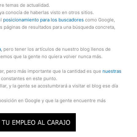
re temas de actualidad.
ya conocía de haberlas visto en otros sitios.
el
posicionamiento para los buscadores
como Google,
ras páginas de resultados para una búsqueda concreta,
a,
pero tener los artículos de nuestro blog llenos de
raremos que la gente no quiera volver nunca más.
r, pero más importante que la cantidad es que
nuestras
 constantes en este punto.
ar, y la gente se acostumbrará a visitar el blog ese día
posición en Google y que la gente encuentre más